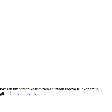
i dokazan tim saradnika usavršen za izradu radova iz: ekonomije,
gija .
Gotovi radovi ovde...