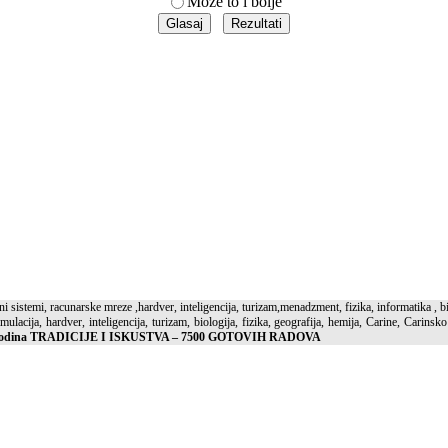
Može to i bolje
 sistemi, racunarske mreze ,hardver, inteligencija, turizam,menadzment, fizika, informatika , bi
 simulacija, hardver, inteligencija, turizam, biologija, fizika, geografija, hemija, Carine, Ca
Godina TRADICIJE I ISKUSTVA – 7500 GOTOVIH RADOVA