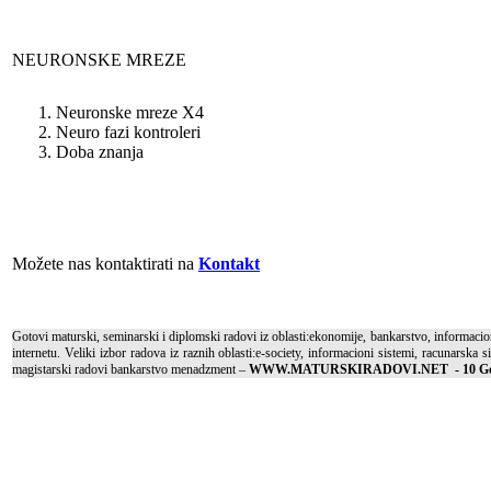
NEURONSKE MREZE
Neuronske mreze X4
Neuro fazi kontroleri
Doba znanja
Možete nas kontaktirati na
Kontakt
Gotovi maturski, seminarski i diplomski radovi iz oblasti:ekonomije, bankarstvo, informacioni
internetu. Veliki izbor radova iz raznih oblasti:e-society, informacioni sistemi, racunarska
magistarski radovi bankarstvo menadzment –
WWW
.MATURSKIRADOVI.NET
- 10 