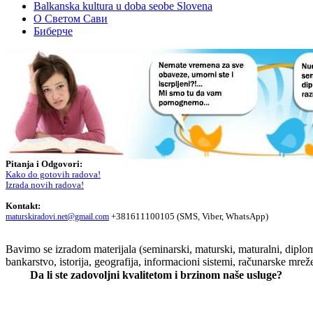
Balkanska kultura u doba seobe Slovena
О Светом Сави
Биберче
Pitanja i Odgovori:
Kako do gotovih radova!
Izrada novih radova!
Kontakt:
+381611100105 (SMS, Viber, WhatsApp)
maturskiradovi.net@gmail.com
Bavimo se izradom materijala (seminarski, maturski, maturalni, diplom
bankarstvo, istorija, geografija, informacioni sistemi, računarske mrež
Da li ste zadovoljni kvalitetom i brzinom naše usluge?