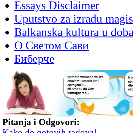
Essays Disclaimer
Uputstvo za izradu magis
Balkanska kultura u dob
О Светом Сави
Биберче
Pitanja i Odgovori:
Kako do gotovih radova!