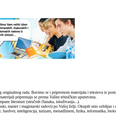
iginalnog rada. Bavimo se i pripremom materijala i tekstova iz postoje
materijali pripremaju se prema Vašim tehničkim uputstvima.
pane literature (stručnih članaka, istraživanja...).
ski, master i magistarski radovi) po Vašoj želji. Okupili smo ozbiljan 
e, hardver, inteligencija, turizam, menadžment, fizika, informatika, biolo