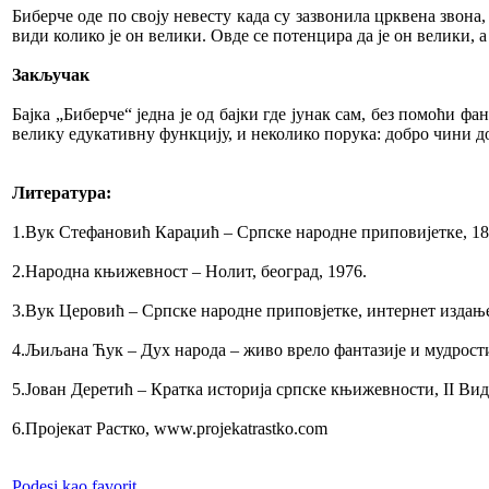
Биберче оде по своју невесту када су зазвонила црквена звона
види колико је он велики. Овде се потенцира да је он велики, 
Закључак
Бајка „Биберче“ једна је од бајки где јунак сам, без помоћи ф
велику едукативну функцију, и неколико порука: добро чини до
Литература:
1.Вук Стефановић Караџић – Српске народне приповијетке, 18
2.Народна књижевност – Нолит, београд, 1976.
3.Вук Церовић – Српске народне приповјетке, интернет издањ
4.Љиљана Ћук – Дух народа – живо врело фантазије и мудрост
5.Јован Деретић – Кратка историја српске књижевности, II В
6.Пројекат Растко, www.projekatrastko.com
Podesi kao favorit