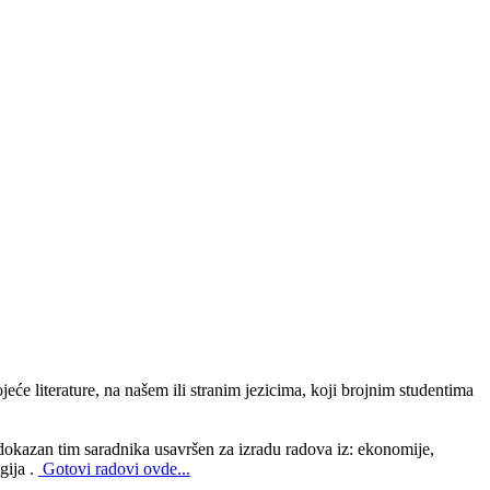
će literature, na našem ili stranim jezicima, koji brojnim studentima
i dokazan tim saradnika usavršen za izradu radova iz: ekonomije,
gija .
Gotovi radovi ovde...