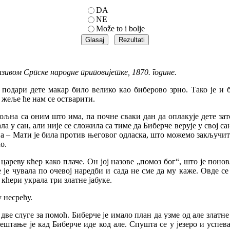
DA
NE
Može to i bolje
азивом Српске народне приповијетке, 1870. године.
 подари дете макар било велико као биберово зрно. Тако је и 
 жеље ће нам се остварити.
љна са оним што има, па почне сваки дан да оплакује дете зато ш
 у сан, али није се сложила са тиме да Биберче верује у свој сан
на – Мати је била против његовог одласка, што можемо закључит
о.
ареву кћер како плаче. Он јој назове „помоз бог“, што је поновљ
је је чувала по очевој наредби и сада не сме да му каже. Овде се 
кћери украла три златне јабуке.
 несрећу.
ве слуге за помоћ. Биберче је имало план да узме од але златне 
ештање је кад Биберче иде код але. Спушта се у језеро и успева