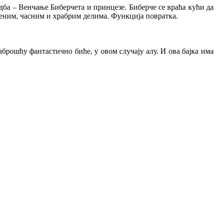
адба – Венчање Биберчета и принцезе. Биберче се враћа кући да
скреним, часним и храбрим делима. Функција повратка.
раброшћу фантастично биће, у овом случају алу. И ова бајка има