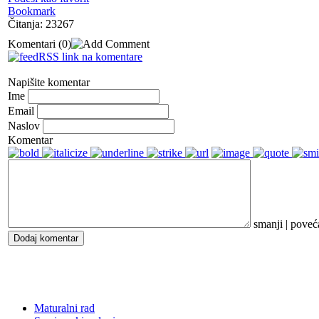
Bookmark
Čitanja: 23267
Komentari
(0)
RSS link na komentare
Napišite komentar
Ime
Email
Naslov
Komentar
smanji
|
poveć
Dodaj komentar
Maturalni rad