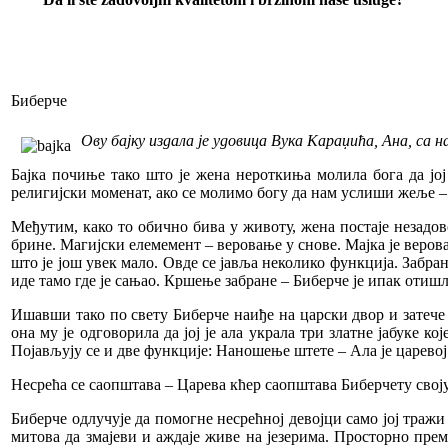
Биберче
Ову бајку издала је удовица Вука Караџића, Ана, са н
Бајка почиње тако што је жена нероткиња молила бога да јој
религијски моменат, ако се молимо богу да нам услиши жеље –
Међутим, како то обично бива у животу, жена постаје незадово
брине. Магијски елемемент – веровање у снове. Мајка је веровала
што је још увек мало. Овде се јавља неколико функција. Забра
иде тамо где је сањао. Кршење забране – Биберче је ипак отишл
Ишавши тако по свету Биберче наиђе на царски двор и затече ц
она му је одговорила да јој је ала украла три златне јабуке ко
Појављују се и две функције: Наношење штете – Ала је царевој 
Несрећа се саопштава – Царева кћер саопштава Биберчету своју
Биберче одлучује да помогне несрећној девојци само јој тражи д
митова да змајеви и аждаје живе на језерима. Просторно прем