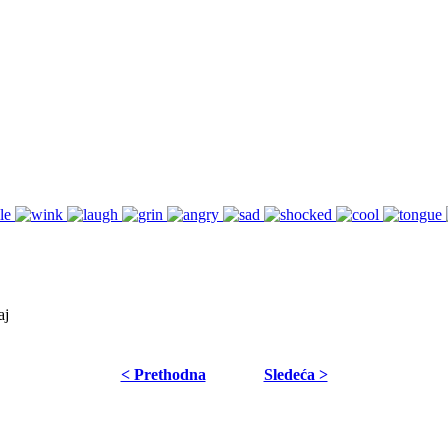
aj
< Prethodna
Sledeća >