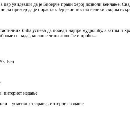
, а цар увидевши да је Биберче прави херој дозволи венчање. Св
а не на пример да је порастао. Јер је он постао велики својим и
антастичних бића успева да победи најпре мудрошћу, а затим и х
броме се надај, ко лоше чини лоше ће и проћи...
53. Беч
е
и, интернет издање
идови усменог стварања, интернет издање