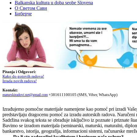
Balkanska kultura u doba seobe Slovena
О Светом Сави
Биберче
Pitanja i Odgovori:
Kako do gotovih radova!
Izrada novih radova!
Kontakt:
+381611100105 (SMS, Viber, WhatsApp)
maturskiradovi.net@gmail.com
Izrađujemo pomoćne materijale namenjene kao pomoć pri izradi Vašeg or
predstavljaju dragocenu pomoć za izradu autorskih radova. Naručeni 
Sadržina svakog teksta se obrađuje isključivo iz poznate i priznate štam
Bavimo se izradom materijala (seminarski, maturski, maturalni, diplom
bankarstvo, istorija, geografija, informacioni sistemi, računarske mrež
Da li ste zadovoljni kvalitetom i brzinom naše usluge?