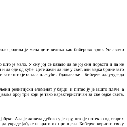
било родила је жена дете велико као биберово зрно. Уочавамо
то је мало. У сну јој се казало да ће јој син порасти и да не
 и да оде од куће. Дете жели да иде у свет, али мајка брине зато
и зато што је остала плачући. Удаљавање – Биберче одлучује да
ени религијски елеменат у бајци, и питао ју је зашто плаче, а
јавља број три који је тако карактеристичан за све бајке света.
јабуке. Ала је живела дубоко у језеру, што је потекло од старих
 да украде јабуке и врати их принцези. Биберче користи своју