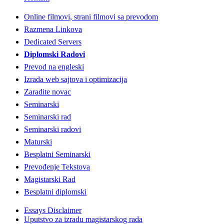
Online filmovi, strani filmovi sa prevodom
Razmena Linkova
Dedicated Servers
Diplomski Radovi
Prevod na engleski
Izrada web sajtova i optimizacija
Zaradite novac
Seminarski
Seminarski rad
Seminarski radovi
Maturski
Besplatni Seminarski
Prevođenje Tekstova
Magistarski Rad
Besplatni diplomski
Essays Disclaimer
Uputstvo za izradu magistarskog rada