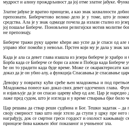
мудрост и алину прождрљивост да јој отме златне јабуке. Функ
Златне јабуке је вратио принцези, а као знак захвалности доби
препознати. Биберчетово велико дело је у томе, што је пом
средства. Ала је у знак одмазде почела да излази стално из јез
јој пошаље Биберче. Поновљени религијски мотив молитве богу
не препознају.
Биберче тражи руку цареве кћери ако успе да је спаси од але 
управо због помоћи у невољи. Прстен који му је дала у знак зах
Када је ала са девет глава изашла из језера биберче је храбро 
Борба када се Биберче се бори са алом и Победа када Биберче у
ће он то урадити када буде време. Може се окарактерисати ка
доказ да је он убио алу, а функција Спасавања је спасавање цар
Девојку у повратку кући среће њен младожења и под претњом с
Младожења понесе као доказ свих девет одсечених глава. Функц
и изјављује да је он спасао цареву кћер од але. Цар је наредио
лаже пред судом, што је изгледа и у време стварања бјке било че
Цар решава да ствар реши судбина и Бог. Тешки задатак – да 
своју смерност тако што није хтело да ступи у црку пре него
награђују, док се смртни греси гордост и охолост кажњавају 
принцезе бива кажњен због показаног и учињеног зла.