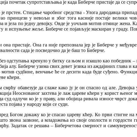
ција почетак супротстављања је када Биберче пристаје да се супр
о је прстен. Стицање чаробног средства - Улога дародавца припада
огао принцези у невољи и због тога касније постаје велики чо
ера и јела по једну девојку. Овде је уочљив мотив отмице жена. К
 и испуњење жеље. Биберче се појављује маскиран у граду. Повр
и она пристаје. Она га није препознала јер је Биберче у међув
валности сада је посведочио да је баш то Биберче.
и без одступања кренуло у битку са њом и изашло као победник – 
бија алу. Биберче узима свих девет језика из аждајиних глава и к
о мотив судбине, венчање ће се десити када буде суђено. Функци
еве кћери.
мрћу обавезује да слаже како ју је он спасио од але. Девојка
ија Неоснованог захтева је лаж цареве кћери у корист њеног мл
 да суд одлучи ко је у праву, али обојица ривала износе чврст д
ста појава у народу који се суди.
пред Богом докажу ко је спасао цареву кћер. Ко први стигне на 
 што звона зазвоне, а младожења из своје охолости и гордости 
смрћу. Задатак се решава – Биберчетова смерност и самоуверен