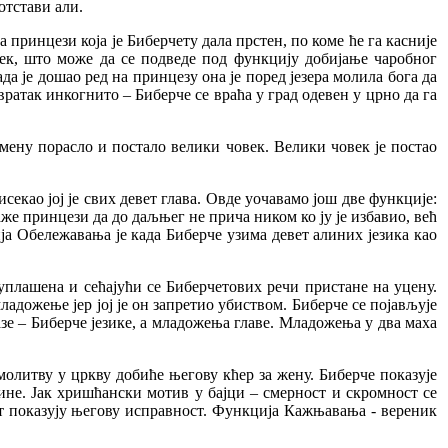
отстави али.
 принцези која је Биберчету дала прстен, по коме ће га касније
век, што може да се подведе под функцију добијање чаробног
ада је дошао ред на принцезу она је поред језера молила бога да
атак инкогнито – Биберче се враћа у град одевен у црно да га
ремену порасло и постало велики човек. Велики човек је постао
исекао јој је свих девет глава. Овде уочавамо још две функције:
аже принцези да до даљњег не прича ником ко ју је избавио, већ
ја Обележавања је када Биберче узима девет алиних језика као
 уплашена и сећајући се Биберчетових речи пристане на уцену.
адожење јер јој је он запретио убиством. Биберче се појављује
оказе – Биберче језике, а младожења главе. Младожења у два маха
молитву у цркву добиће његову кћер за жену. Биберче показује
гине. Јак хришћански мотив у бајци – смерност и скромност се
ост показују његову исправност. Функција Кажњавања - вереник