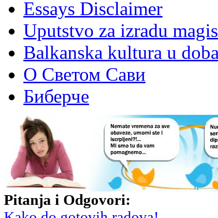
Essays Disclaimer
Uputstvo za izradu magis
Balkanska kultura u dob
О Светом Сави
Биберче
Pitanja i Odgovori:
Kako do gotovih radova!