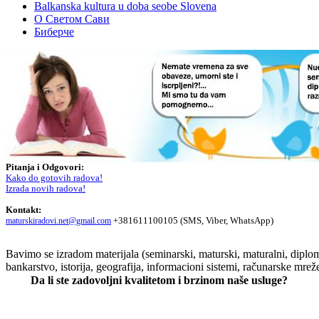
Balkanska kultura u doba seobe Slovena
О Светом Сави
Биберче
Pitanja i Odgovori:
Kako do gotovih radova!
Izrada novih radova!
Kontakt:
+381611100105 (SMS, Viber, WhatsApp)
maturskiradovi.net@gmail.com
Bavimo se izradom materijala (seminarski, maturski, maturalni, diplom
bankarstvo, istorija, geografija, informacioni sistemi, računarske mrež
Da li ste zadovoljni kvalitetom i brzinom naše usluge?