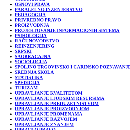
OSNOVI PRAVA
PARALELNO INZENJERSTVO
PEDAGOGIJA
PRIVREDNO PRAVO
PROIZVODNJA
PROJEKTOVANJE INFORMACIONIH SISTEMA
PSIHOLOGIJA
RAČUNOVODSTVO
REINZENJERING
SRPSKI
SAOBRACAJNA
SOCIOLOGIJA
SPOLJNO TRGOVINSKO I CARINSKO POZNAVANJ
SREDNJA SKOLA
STATISTIKA
SPEDICIJA
TURIZAM
UPRAVLJANJE KVALITETOM
UPRAVLJANJE LJUDSKIM RESURSIMA
UPRAVLJANJE PREDUZETNISTVOM
UPRAVLJANJE PROIZVODNJOM
UPRAVLJANJE PROMENAMA
UPRAVLJANJE RAZVOJEM
UPRAVLJANJE ZNANJEM
UPRAVNO PRAVO