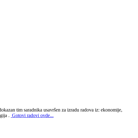
i dokazan tim saradnika usavršen za izradu radova iz: ekonomije,
gija .
Gotovi radovi ovde...