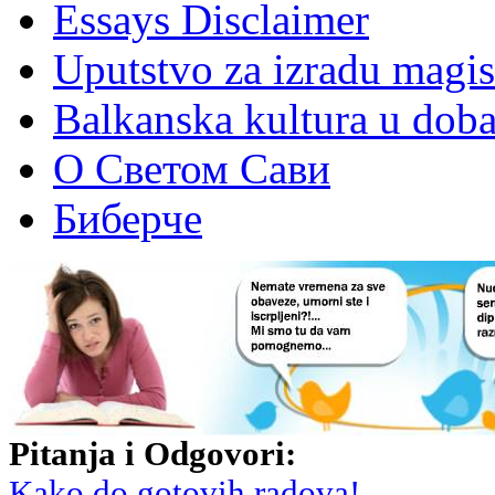
Essays Disclaimer
Uputstvo za izradu magis
Balkanska kultura u dob
О Светом Сави
Биберче
Pitanja i Odgovori:
Kako do gotovih radova!