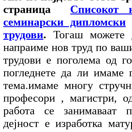
страница
Списокот н
семинарски дипломск
и
трудови
.
Тогаш можете д
напраиме нов труд по ваш
трудови е поголема од го
погледнете да ли имаме 
тема.имаме многу стручн
професори , магистри, о
работа се занимаваат п
дејност е изработка мату