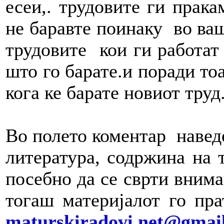
есеи,. трудовите ги прак
не баравте поинаку во ваш
трудовите кои ги работат
што го барате.и поради то
кога ке барате новиот труд
Во полето коментар наведе
литература, содржина на 
посебно да се сврти внима
тогаш материјалот го пр
maturskiradovi.net@gmai