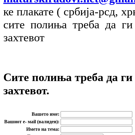
ке плакате ( србија-рсд, хр
сите полиња треба да ги
захтевот
Сите полиња треба да ги 
захтевот.
Вашето име:
Вашиот e- маil (валиден):
Името на тема: