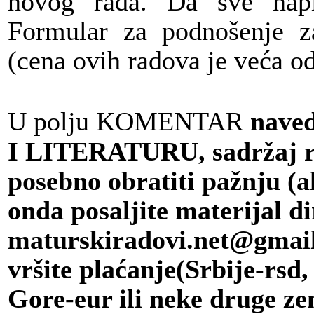
novog rada. Da sve napiš
Formular za podnošenje z
(cena ovih radova je veća o
U polju KOMENTAR
nave
I LITERATURU, sadržaj rad
posebno obratiti pažnju (
onda posaljite materijal d
maturskiradovi.net@gmail.
vršite plaćanje(Srbije-rsd
Gore-eur ili neke druge ze