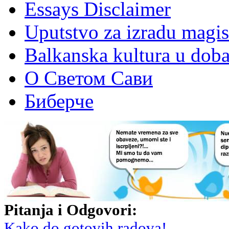
Essays Disclaimer
Uputstvo za izradu magis
Balkanska kultura u dob
О Светом Сави
Биберче
Pitanja i Odgovori:
Kako do gotovih radova!