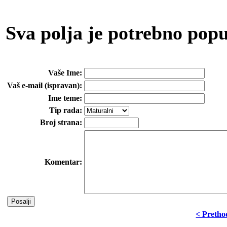
Sva polja je potrebno popun
Vaše Ime:
Vaš e-mail (ispravan):
Ime teme:
Tip rada:
Broj strana:
Komentar:
< Preth