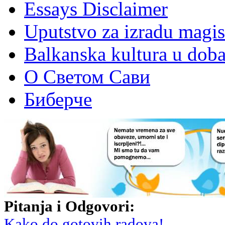
Essays Disclaimer
Uputstvo za izradu magis
Balkanska kultura u dob
О Светом Сави
Биберче
Pitanja i Odgovori:
Kako do gotovih radova!