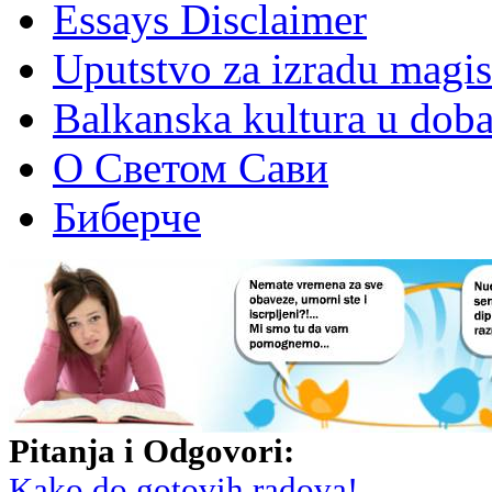
Essays Disclaimer
Uputstvo za izradu magis
Balkanska kultura u dob
О Светом Сави
Биберче
Pitanja i Odgovori:
Kako do gotovih radova!